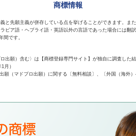
商標情報
主義と先願主義が併存している点を挙げることができます。ま
アラビア語・ヘブライ語・英語以外の言語であった場合には翻
年間です。
プロ出願）含む〉は【商標登録専門サイト】が独自に調査した
年1月）
際登録出願（マドプロ出願）に関する〔無料相談〕、〔外国（海外