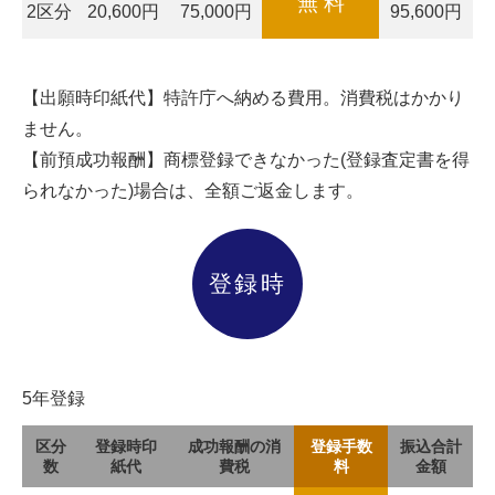
無 料
2区分
20,600円
75,000円
95,600円
【出願時印紙代】特許庁へ納める費用。消費税はかかり
ません。
【前預成功報酬】商標登録できなかった(登録査定書を得
られなかった)場合は、全額ご返金します。
登録時
5年登録
区分
登録時印
成功報酬の消
登録手数
振込合計
数
紙代
費税
料
金額