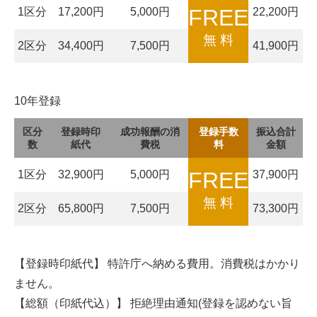
FREE
1区分
17,200円
5,000円
22,200円
無 料
2区分
34,400円
7,500円
41,900円
10年登録
区分
登録時印
成功報酬の消
登録手数
振込合計
数
紙代
費税
料
金額
FREE
1区分
32,900円
5,000円
37,900円
無 料
2区分
65,800円
7,500円
73,300円
【登録時印紙代】 特許庁へ納める費用。消費税はかかり
ません。
【総額（印紙代込）】 拒絶理由通知(登録を認めない旨