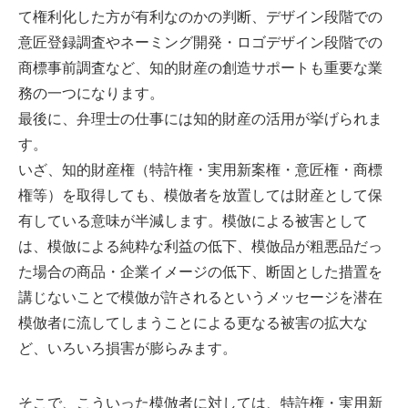
て権利化した方が有利なのかの判断、デザイン段階での
意匠登録調査やネーミング開発・ロゴデザイン段階での
商標事前調査など、知的財産の創造サポートも重要な業
務の一つになります。
最後に、弁理士の仕事には知的財産の活用が挙げられま
す。
いざ、知的財産権（特許権・実用新案権・意匠権・商標
権等）を取得しても、模倣者を放置しては財産として保
有している意味が半減します。模倣による被害として
は、模倣による純粋な利益の低下、模倣品が粗悪品だっ
た場合の商品・企業イメージの低下、断固とした措置を
講じないことで模倣が許されるというメッセージを潜在
模倣者に流してしまうことによる更なる被害の拡大な
ど、いろいろ損害が膨らみます。
そこで、こういった模倣者に対しては、特許権・実用新