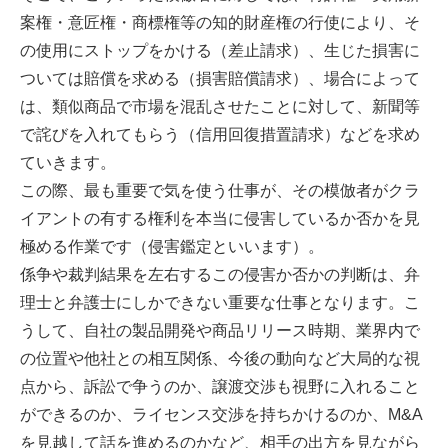
案権・意匠権・商標権等の知的財産権の行使により、そ
の使用にストップをかける（差止請求）、生じた損害に
ついては賠償を求める（損害賠償請求）、場合によって
は、類似商品で市場を混乱させたことに対して、新聞等
で詫びを入れてもらう（信用回復措置請求）などを求め
ていきます。
この際、最も重要で気を使う仕事が、その模倣者がクラ
イアントの有する権利を本当に侵害しているか否かを見
極める作業です（侵害鑑定といいます）。
係争や裁判結果を左右するこの侵害か否かの判断は、弁
理士と弁護士にしかできない重要な仕事となります。こ
うして、自社の製品開発や商品リリース時期、業界内で
の位置や他社との相互関係、今後の動向など大局的な視
点から、訴訟で争うのか、譲渡交渉も視野に入れること
ができるのか、ライセンス交渉を持ちかけるのか、M&A
を見越して話を進めるのかなど、相手の出方を見ながら