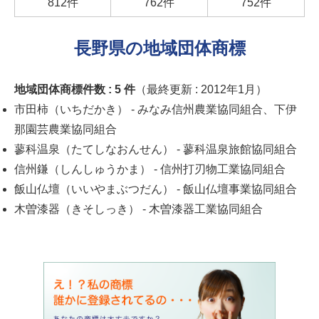
812件
762件
752件
長野県の地域団体商標
地域団体商標件数 :
5
件
（最終更新 : 2012年1月）
市田柿（いちだかき）
- みなみ信州農業協同組合、下伊
那園芸農業協同組合
蓼科温泉（たてしなおんせん）
- 蓼科温泉旅館協同組合
信州鎌（しんしゅうかま）
- 信州打刃物工業協同組合
飯山仏壇（いいやまぶつだん）
- 飯山仏壇事業協同組合
木曽漆器（きそしっき）
- 木曽漆器工業協同組合