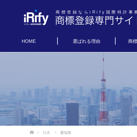
商標登録ならiRify国際特許事
HOME
選ばれる理由
商
日本
愛知県