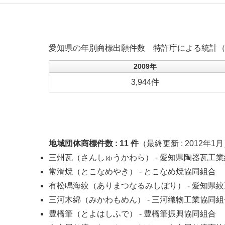
愛知県の年別商標出願件数
特許庁による統計
2009年
3,944件
地域団体商標件数 :
11
件
（最終更新 : 2012年1
三州瓦（さんしゅうかわら）
- 愛知県陶器瓦工
常滑焼（とこなめやき）
- とこなめ焼協同組合
有松鳴海絞（ありまつなるみしぼり）
- 愛知県
三河木綿（みかわもめん）
- 三河織物工業協同組
豊橋筆（とよはしふで）
- 豊橋筆振興協同組合